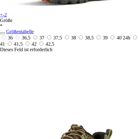
+-2
Größe
*
Größentabelle
36
36,5
37
37,5
38
38,5
39
40
24h
41
41,5
42
42,5
Dieses Feld ist erforderlich