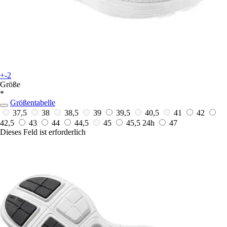
+-2
Größe
*
Größentabelle
37,5
38
38,5
39
39,5
40,5
41
42
42,5
43
44
44,5
45
45,5
24h
47
Dieses Feld ist erforderlich