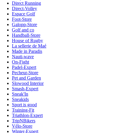
Direct Running
Direct-Volley
Espace Golf
Foot-Store
Galopp-Store
Golf and co
Handball-Store
House of Rugby
La sellerie de Maé
Made in Paradis
Nauti-wave
On-Fight
Padel-Expert
Pecheur-Store
Pet and Garden
Slowood Interior
Smash-Expert
Sneak'In
Sneakids
Sport is good
Training-Fit
Triathlon-Expert
TripNBikers
Vélo-Store
Winter-Expert