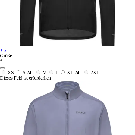
+-2
Größe
*
XS
S
24h
M
L
XL
24h
2XL
Dieses Feld ist erforderlich