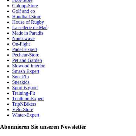
Foot-Store
Galopp-Store
Golf and co
Handball-Store
House of Rugby
La sellerie de Maé
Made in Paradis
Nauti-wave
On-Fight
Padel-Expert
Pecheur-Store
Pet and Garden
Slowood Interior
Smash-Expert
Sneak'In
Sneakids
Sport is good
Training-Fit
Triathlon-Expert
TripNBikers
Vélo-Store
Winter-Expert
Abonnieren Sie unseren Newsletter