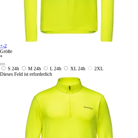
+-2
Größe
*
S
24h
M
24h
L
24h
XL
24h
2XL
Dieses Feld ist erforderlich