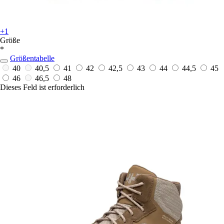
+1
Größe
*
Größentabelle
40
40,5
41
42
42,5
43
44
44,5
45
46
46,5
48
Dieses Feld ist erforderlich