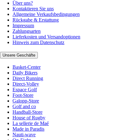
Über uns?
Kontaktieren Sie uns
Allgemeine Verkaufsbedingungen
Rückgabe & Erstattung
Impressum
Zahlungsarten
Lieferkosten und Versandoptionen
Hinweis zum Datenschutz
Unsere Geschäfte
Basket-Center
Daily Bikers
Direct Running
Direct-Volley
Espace Golf
Foot-Store
Galopp-Store
Golf and co
Handball-Store
House of Rugby
La sellerie de Maé
Made in Paradis
Nauti-wave