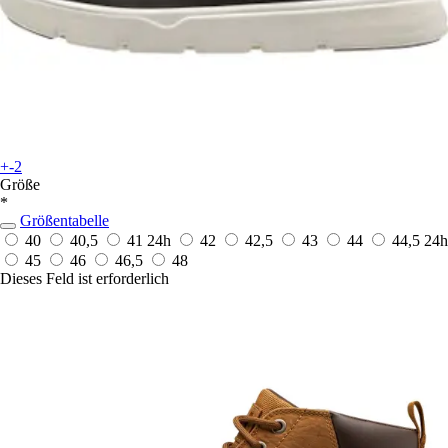
+-2
Größe
*
Größentabelle
40
40,5
41
24h
42
42,5
43
44
44,5
24h
45
46
46,5
48
Dieses Feld ist erforderlich