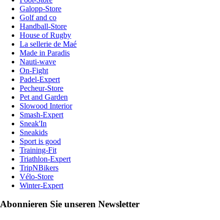
Galopp-Store
Golf and co
Handball-Store
House of Rugby
La sellerie de Maé
Made in Paradis
Nauti-wave
On-Fight
Padel-Expert
Pecheur-Store
Pet and Garden
Slowood Interior
Smash-Expert
Sneak'In
Sneakids
Sport is good
Training-Fit
Triathlon-Expert
TripNBikers
Vélo-Store
Winter-Expert
Abonnieren Sie unseren Newsletter