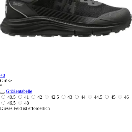
+0
Größe
*
Größentabelle
40,5
41
42
42,5
43
44
44,5
45
46
46,5
48
Dieses Feld ist erforderlich