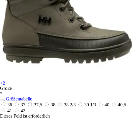
+2
Größe
*
Größentabelle
36
37
37,5
38
38 2/3
39 1/3
40
40,5
41
42
Dieses Feld ist erforderlich