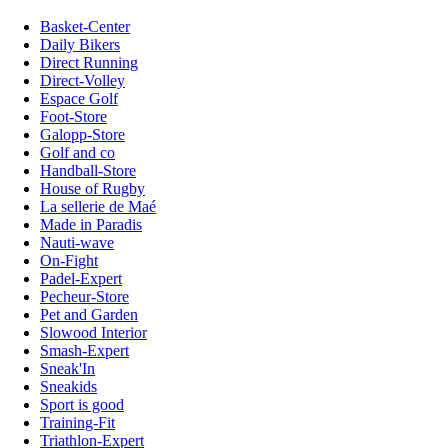
Basket-Center
Daily Bikers
Direct Running
Direct-Volley
Espace Golf
Foot-Store
Galopp-Store
Golf and co
Handball-Store
House of Rugby
La sellerie de Maé
Made in Paradis
Nauti-wave
On-Fight
Padel-Expert
Pecheur-Store
Pet and Garden
Slowood Interior
Smash-Expert
Sneak'In
Sneakids
Sport is good
Training-Fit
Triathlon-Expert