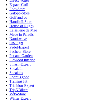
Direct-Volley
Espace Golf
Foot-Store
Galopp-Store
Golf and co
Handball-Store
House of Rugby
La sellerie de Maé
Made in Paradis
Nauti-wave
On-Fight
Padel-Expert
Pecheur-Store
Pet and Garden
Slowood Interior
Smash-Expert
Sneak'In
Sneakids
Sport is good
Training-Fit
Triathlon-Expert
TripNBikers
Vélo-Store
Winter-Expert