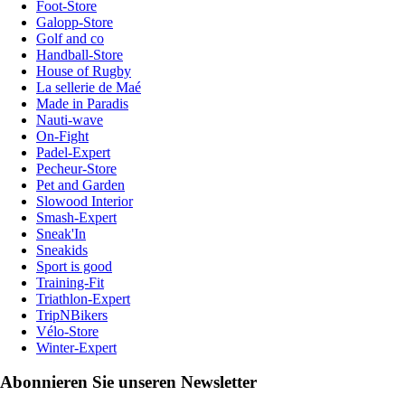
Foot-Store
Galopp-Store
Golf and co
Handball-Store
House of Rugby
La sellerie de Maé
Made in Paradis
Nauti-wave
On-Fight
Padel-Expert
Pecheur-Store
Pet and Garden
Slowood Interior
Smash-Expert
Sneak'In
Sneakids
Sport is good
Training-Fit
Triathlon-Expert
TripNBikers
Vélo-Store
Winter-Expert
Abonnieren Sie unseren Newsletter