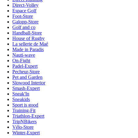
Direct-Volley
Espace Golf
Foot-Store
Galopp-Store
Golf and co
Handball-Store
House of Rugby
La sellerie de Maé
Made in Paradis
Nauti-wave
On-Fight
Padel-Expert
Pecheur-Store
Pet and Garden
Slowood Interior
Smash-Expert
Sneak'In
Sneakids
Sport is good
Training-Fit
Triathlon-Expert
TripNBikers
Vélo-Store
Winter-Expert