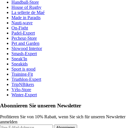
Handball-Store
House of Rugby
La sellerie de Maé
Made in Paradis
Nauti-wave
On-Fight
Padel-Expert
Pecheur-Store
Pet and Garden
Slowood Interior
Smash-Expert
Sneak'In
Sneakids
Sport is good
Training-Fit
Triathlon-Expert
TripNBikers
Vélo-Store
Winter-Expert
Abonnieren Sie unseren Newsletter
Profitieren Sie von 10% Rabatt, wenn Sie sich für unseren Newsletter
anmelden
Abonnieren