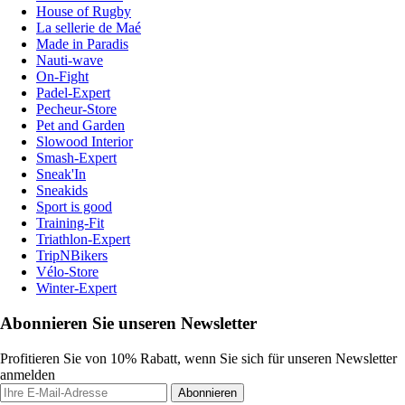
House of Rugby
La sellerie de Maé
Made in Paradis
Nauti-wave
On-Fight
Padel-Expert
Pecheur-Store
Pet and Garden
Slowood Interior
Smash-Expert
Sneak'In
Sneakids
Sport is good
Training-Fit
Triathlon-Expert
TripNBikers
Vélo-Store
Winter-Expert
Abonnieren Sie unseren Newsletter
Profitieren Sie von 10% Rabatt, wenn Sie sich für unseren Newsletter
anmelden
Abonnieren