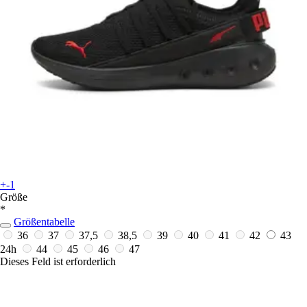
+-1
Größe
*
Größentabelle
36
37
37,5
38,5
39
40
41
42
43
24h
44
45
46
47
Dieses Feld ist erforderlich