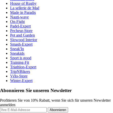
House of Rugby
La sellerie de Maé
Made in Paradis
Nauti-wave
On-Fight
Padel-Expert
Pecheur-Store
Pet and Garden
Slowood Interior
Smash-Expert
Sneak'In
Sneakids
Sport is good
Training-Fit
Triathlon-Expert
TripNBikers
Vélo-Store
Winter-Expert
Abonnieren Sie unseren Newsletter
Profitieren Sie von 10% Rabatt, wenn Sie sich für unseren Newsletter
anmelden
Abonnieren