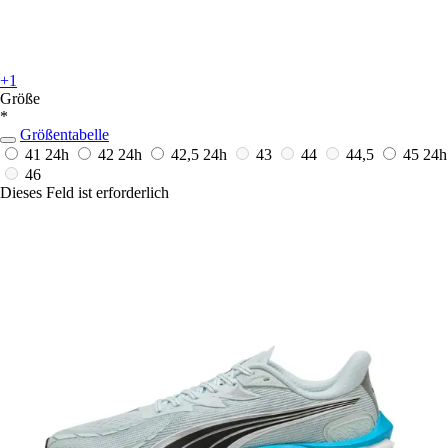
+1
Größe
*
Größentabelle
41
24h
42
24h
42,5
24h
43
44
44,5
45
24h
46
Dieses Feld ist erforderlich