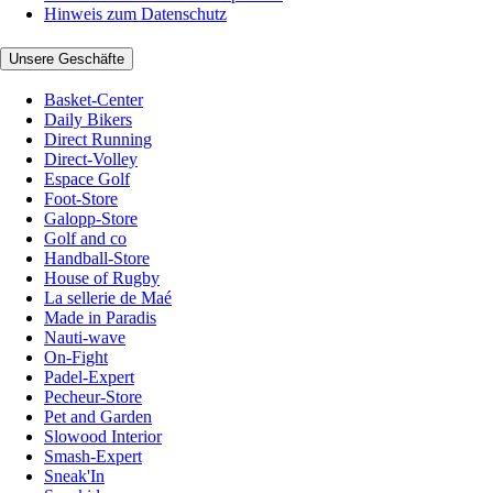
Hinweis zum Datenschutz
Unsere Geschäfte
Basket-Center
Daily Bikers
Direct Running
Direct-Volley
Espace Golf
Foot-Store
Galopp-Store
Golf and co
Handball-Store
House of Rugby
La sellerie de Maé
Made in Paradis
Nauti-wave
On-Fight
Padel-Expert
Pecheur-Store
Pet and Garden
Slowood Interior
Smash-Expert
Sneak'In