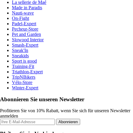
La sellerie de Maé
Made in Paradis
Nauti-wave
On-Fight
Padel-Expert
Pecheur-Store
Pet and Garden
Slowood Interior
Smash-Expert
Sneak'In
Sneakids
Sport is good
Training-Fit
Triathlon-Expert
TripNBikers
Vélo-Store
Winter-Expert
Abonnieren Sie unseren Newsletter
Profitieren Sie von 10% Rabatt, wenn Sie sich für unseren Newsletter
anmelden
Abonnieren