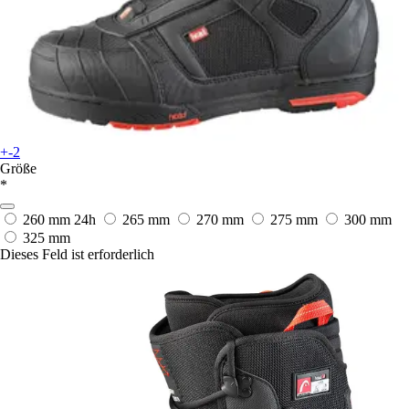
+-2
Größe
*
260 mm
24h
265 mm
270 mm
275 mm
300 mm
325 mm
Dieses Feld ist erforderlich