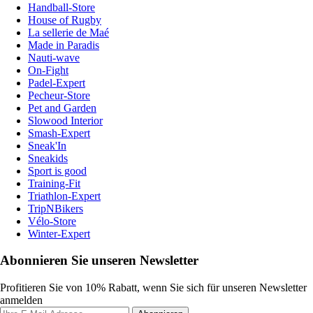
Handball-Store
House of Rugby
La sellerie de Maé
Made in Paradis
Nauti-wave
On-Fight
Padel-Expert
Pecheur-Store
Pet and Garden
Slowood Interior
Smash-Expert
Sneak'In
Sneakids
Sport is good
Training-Fit
Triathlon-Expert
TripNBikers
Vélo-Store
Winter-Expert
Abonnieren Sie unseren Newsletter
Profitieren Sie von 10% Rabatt, wenn Sie sich für unseren Newsletter
anmelden