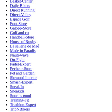
Basket-Center
Daily Bikers
Direct Running
Direct-Volley
Espace Golf
Foot-Store
Galopp-Store
Golf and co
Handball-Store
House of Rugby
La sellerie de Maé
Made in Paradis
Nauti-wave
On-Fight
Padel-Expert
Pecheur-Store
Pet and Garden
Slowood Interior
Smash-Expert
Sneak'In
Sneakids
Sport is good
Training-Fit
Triathlon-Expert
TripNBikers