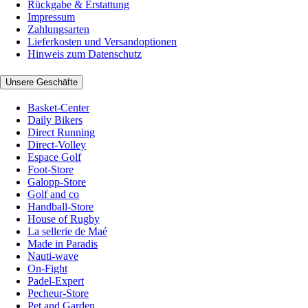
Rückgabe & Erstattung
Impressum
Zahlungsarten
Lieferkosten und Versandoptionen
Hinweis zum Datenschutz
Unsere Geschäfte
Basket-Center
Daily Bikers
Direct Running
Direct-Volley
Espace Golf
Foot-Store
Galopp-Store
Golf and co
Handball-Store
House of Rugby
La sellerie de Maé
Made in Paradis
Nauti-wave
On-Fight
Padel-Expert
Pecheur-Store
Pet and Garden