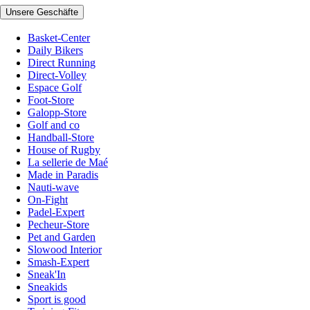
Unsere Geschäfte
Basket-Center
Daily Bikers
Direct Running
Direct-Volley
Espace Golf
Foot-Store
Galopp-Store
Golf and co
Handball-Store
House of Rugby
La sellerie de Maé
Made in Paradis
Nauti-wave
On-Fight
Padel-Expert
Pecheur-Store
Pet and Garden
Slowood Interior
Smash-Expert
Sneak'In
Sneakids
Sport is good