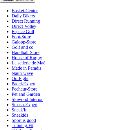
Basket-Center
Daily Bikers
Direct Running
Direct-Volley
Espace Golf
Foot-Store
Galopp-Store
Golf and co
Handball-Store
House of Rugby
La sellerie de Maé
Made in Paradis
Nauti-wave
On-Fight
Padel-Expert
Pecheur-Store
Pet and Garden
Slowood Interior
Smash-Expert
Sneak'In
Sneakids
Sport is good
Training-Fit