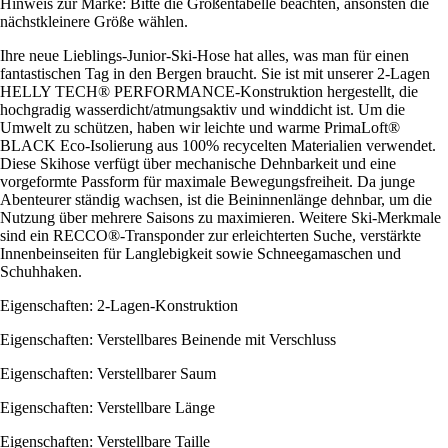
Hinweis zur Marke: Bitte die Größentabelle beachten, ansonsten die
nächstkleinere Größe wählen.
Ihre neue Lieblings-Junior-Ski-Hose hat alles, was man für einen
fantastischen Tag in den Bergen braucht. Sie ist mit unserer 2-Lagen
HELLY TECH® PERFORMANCE-Konstruktion hergestellt, die
hochgradig wasserdicht/atmungsaktiv und winddicht ist. Um die
Umwelt zu schützen, haben wir leichte und warme PrimaLoft®
BLACK Eco-Isolierung aus 100% recycelten Materialien verwendet.
Diese Skihose verfügt über mechanische Dehnbarkeit und eine
vorgeformte Passform für maximale Bewegungsfreiheit. Da junge
Abenteurer ständig wachsen, ist die Beininnenlänge dehnbar, um die
Nutzung über mehrere Saisons zu maximieren. Weitere Ski-Merkmale
sind ein RECCO®-Transponder zur erleichterten Suche, verstärkte
Innenbeinseiten für Langlebigkeit sowie Schneegamaschen und
Schuhhaken.
Eigenschaften: 2-Lagen-Konstruktion
Eigenschaften: Verstellbares Beinende mit Verschluss
Eigenschaften: Verstellbarer Saum
Eigenschaften: Verstellbare Länge
Eigenschaften: Verstellbare Taille