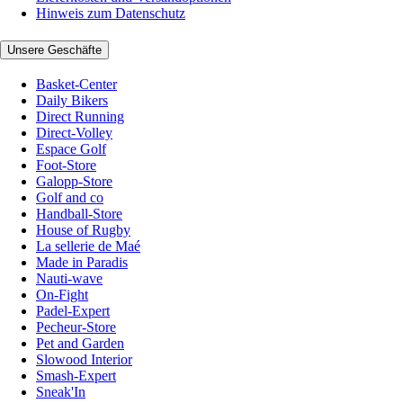
Hinweis zum Datenschutz
Unsere Geschäfte
Basket-Center
Daily Bikers
Direct Running
Direct-Volley
Espace Golf
Foot-Store
Galopp-Store
Golf and co
Handball-Store
House of Rugby
La sellerie de Maé
Made in Paradis
Nauti-wave
On-Fight
Padel-Expert
Pecheur-Store
Pet and Garden
Slowood Interior
Smash-Expert
Sneak'In