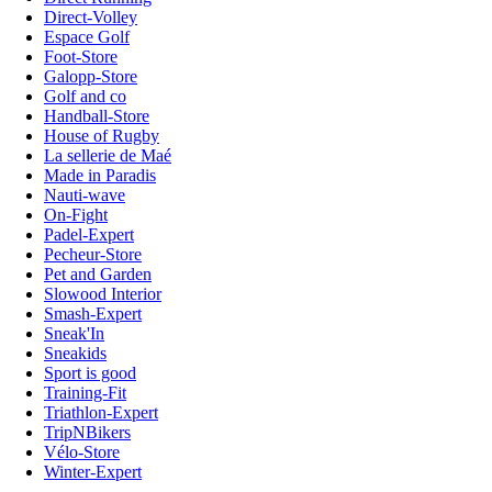
Direct-Volley
Espace Golf
Foot-Store
Galopp-Store
Golf and co
Handball-Store
House of Rugby
La sellerie de Maé
Made in Paradis
Nauti-wave
On-Fight
Padel-Expert
Pecheur-Store
Pet and Garden
Slowood Interior
Smash-Expert
Sneak'In
Sneakids
Sport is good
Training-Fit
Triathlon-Expert
TripNBikers
Vélo-Store
Winter-Expert