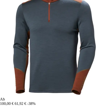
Ab
100,00 €
61,92 €
-38%