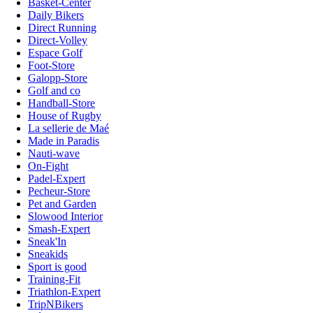
Basket-Center
Daily Bikers
Direct Running
Direct-Volley
Espace Golf
Foot-Store
Galopp-Store
Golf and co
Handball-Store
House of Rugby
La sellerie de Maé
Made in Paradis
Nauti-wave
On-Fight
Padel-Expert
Pecheur-Store
Pet and Garden
Slowood Interior
Smash-Expert
Sneak'In
Sneakids
Sport is good
Training-Fit
Triathlon-Expert
TripNBikers