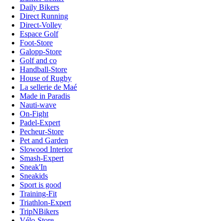
Daily Bikers
Direct Running
Direct-Volley
Espace Golf
Foot-Store
Galopp-Store
Golf and co
Handball-Store
House of Rugby
La sellerie de Maé
Made in Paradis
Nauti-wave
On-Fight
Padel-Expert
Pecheur-Store
Pet and Garden
Slowood Interior
Smash-Expert
Sneak'In
Sneakids
Sport is good
Training-Fit
Triathlon-Expert
TripNBikers
Vélo-Store