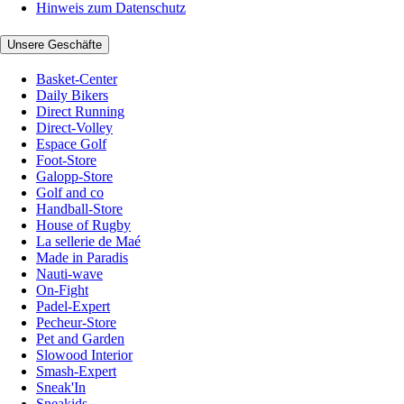
Hinweis zum Datenschutz
Unsere Geschäfte
Basket-Center
Daily Bikers
Direct Running
Direct-Volley
Espace Golf
Foot-Store
Galopp-Store
Golf and co
Handball-Store
House of Rugby
La sellerie de Maé
Made in Paradis
Nauti-wave
On-Fight
Padel-Expert
Pecheur-Store
Pet and Garden
Slowood Interior
Smash-Expert
Sneak'In
Sneakids