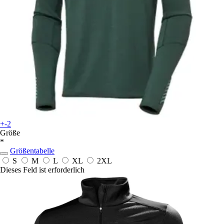
+-2
Größe
*
Größentabelle
S
M
L
XL
2XL
Dieses Feld ist erforderlich