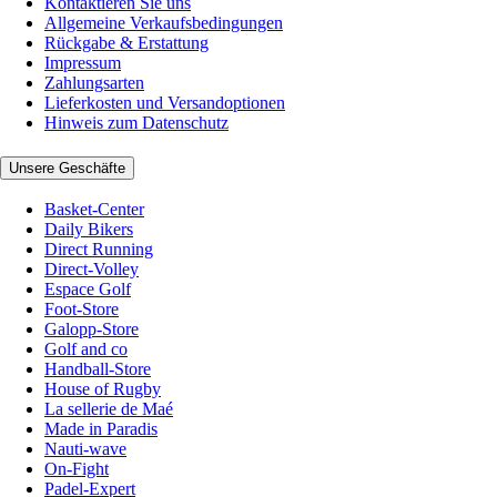
Kontaktieren Sie uns
Allgemeine Verkaufsbedingungen
Rückgabe & Erstattung
Impressum
Zahlungsarten
Lieferkosten und Versandoptionen
Hinweis zum Datenschutz
Unsere Geschäfte
Basket-Center
Daily Bikers
Direct Running
Direct-Volley
Espace Golf
Foot-Store
Galopp-Store
Golf and co
Handball-Store
House of Rugby
La sellerie de Maé
Made in Paradis
Nauti-wave
On-Fight
Padel-Expert