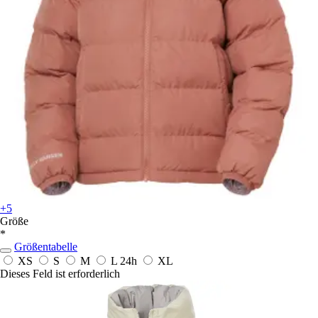
+5
Größe
*
Größentabelle
XS
S
M
L
24h
XL
Dieses Feld ist erforderlich