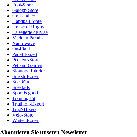
Foot-Store
Galopp-Store
Golf and co
Handball-Store
House of Rugby
La sellerie de Maé
Made in Paradis
Nauti-wave
On-Fight
Padel-Expert
Pecheur-Store
Pet and Garden
Slowood Interior
Smash-Expert
Sneak'In
Sneakids
Sport is good
Training-Fit
Triathlon-Expert
TripNBikers
Vélo-Store
Winter-Expert
Abonnieren Sie unseren Newsletter