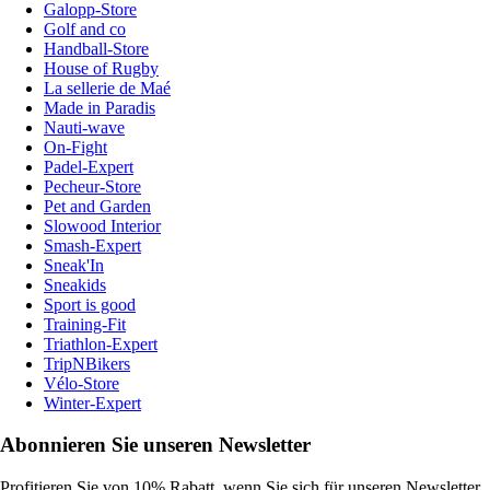
Galopp-Store
Golf and co
Handball-Store
House of Rugby
La sellerie de Maé
Made in Paradis
Nauti-wave
On-Fight
Padel-Expert
Pecheur-Store
Pet and Garden
Slowood Interior
Smash-Expert
Sneak'In
Sneakids
Sport is good
Training-Fit
Triathlon-Expert
TripNBikers
Vélo-Store
Winter-Expert
Abonnieren Sie unseren Newsletter
Profitieren Sie von 10% Rabatt, wenn Sie sich für unseren Newsletter