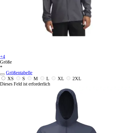
+4
Größe
*
Größentabelle
XS
S
M
L
XL
2XL
Dieses Feld ist erforderlich