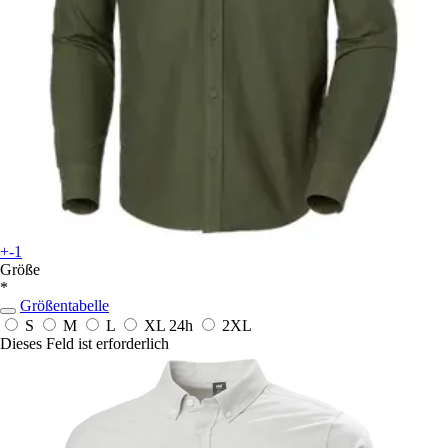
+-1
Größe
*
Größentabelle
S
M
L
XL
24h
2XL
Dieses Feld ist erforderlich