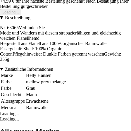
+4,59 €
für Ihre nächste Bestellung geschenkt
Nach Bestätigung Ihrer
Bestellung gutgeschrieben
Loading...
Beschreibung
Nr. 63065Verbinden Sie
Mode und Wandern mit diesem strapazierfähigen und gleichzeitig
weichen Flanellhemd.
Hergestellt aus Flanell aus 100 % organischer Baumwolle.
Fasergehalt: Shell: 100% Organic
CottonPflegehinweise: Dunkle Farben getrennt waschenGewicht:
355g
Zusätzliche Informationen
Marke
Helly Hansen
Farbe
mellow grey melange
Farbe
Grau
Geschlecht
Mann
Altersgruppe
Erwachsene
Merkmal
Baumwolle
Loading...
Loading...