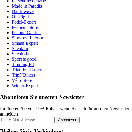
La sellerie de Maé
Made in Paradis
Nauti-wave
On-Fight
Padel-Expert
Pecheur-Store
Pet and Garden
Slowood Interior
Smash-Expert
Sneak'In
Sneakids
Sport is good
Training-Fit
Triathlon-Expert
TripNBikers
Vélo-Store
Winter-Expert
Abonnieren Sie unseren Newsletter
Profitieren Sie von 10% Rabatt, wenn Sie sich für unseren Newsletter
anmelden
Abonnieren
Bleiben Sie in Verbindung