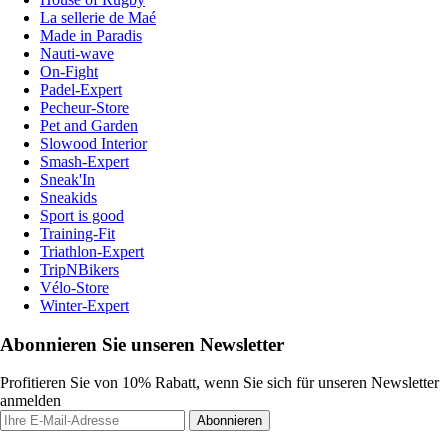
La sellerie de Maé
Made in Paradis
Nauti-wave
On-Fight
Padel-Expert
Pecheur-Store
Pet and Garden
Slowood Interior
Smash-Expert
Sneak'In
Sneakids
Sport is good
Training-Fit
Triathlon-Expert
TripNBikers
Vélo-Store
Winter-Expert
Abonnieren Sie unseren Newsletter
Profitieren Sie von 10% Rabatt, wenn Sie sich für unseren Newsletter
anmelden
Abonnieren