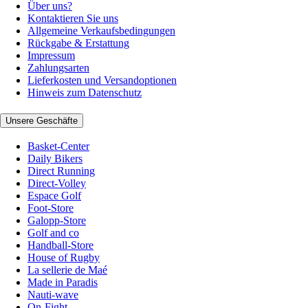
Über uns?
Kontaktieren Sie uns
Allgemeine Verkaufsbedingungen
Rückgabe & Erstattung
Impressum
Zahlungsarten
Lieferkosten und Versandoptionen
Hinweis zum Datenschutz
Unsere Geschäfte
Basket-Center
Daily Bikers
Direct Running
Direct-Volley
Espace Golf
Foot-Store
Galopp-Store
Golf and co
Handball-Store
House of Rugby
La sellerie de Maé
Made in Paradis
Nauti-wave
On-Fight