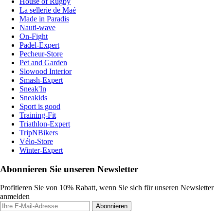
House of Rugby
La sellerie de Maé
Made in Paradis
Nauti-wave
On-Fight
Padel-Expert
Pecheur-Store
Pet and Garden
Slowood Interior
Smash-Expert
Sneak'In
Sneakids
Sport is good
Training-Fit
Triathlon-Expert
TripNBikers
Vélo-Store
Winter-Expert
Abonnieren Sie unseren Newsletter
Profitieren Sie von 10% Rabatt, wenn Sie sich für unseren Newsletter
anmelden
Abonnieren