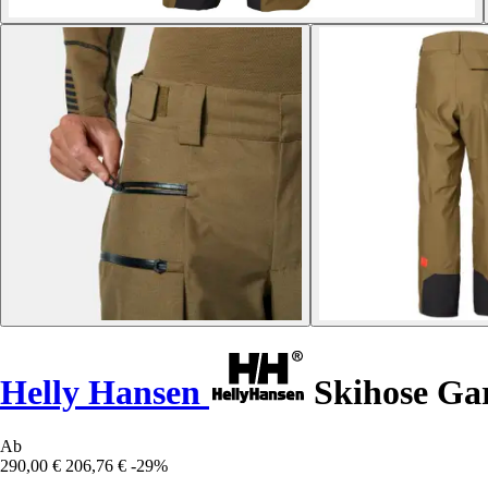
Helly Hansen
Skihose Gar
Ab
290,00 €
206,76 €
-29%