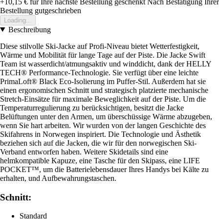
+10,15 €
für Ihre nächste Bestellung geschenkt
Nach Bestätigung Ihrer
Bestellung gutgeschrieben
Loading...
Beschreibung
Diese stilvolle Ski-Jacke auf Profi-Niveau bietet Wetterfestigkeit,
Wärme und Mobilität für lange Tage auf der Piste. Die Jacke Swift
Team ist wasserdicht/atmungsaktiv und winddicht, dank der HELLY
TECH® Performance-Technologie. Sie verfügt über eine leichte
PrimaLoft® Black Eco-Isolierung im Puffer-Stil. Außerdem hat sie
einen ergonomischen Schnitt und strategisch platzierte mechanische
Stretch-Einsätze für maximale Beweglichkeit auf der Piste. Um die
Temperaturregulierung zu berücksichtigen, besitzt die Jacke
Belüftungen unter den Armen, um überschüssige Wärme abzugeben,
wenn Sie hart arbeiten. Wir wurden von der langen Geschichte des
Skifahrens in Norwegen inspiriert. Die Technologie und Ästhetik
beziehen sich auf die Jacken, die wir für den norwegischen Ski-
Verband entworfen haben. Weitere Skidetails sind eine
helmkompatible Kapuze, eine Tasche für den Skipass, eine LIFE
POCKET™, um die Batterielebensdauer Ihres Handys bei Kälte zu
erhalten, und Aufbewahrungstaschen.
Schnitt:
Standard