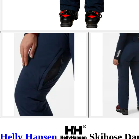
Helly Hansen
Skihose Dam