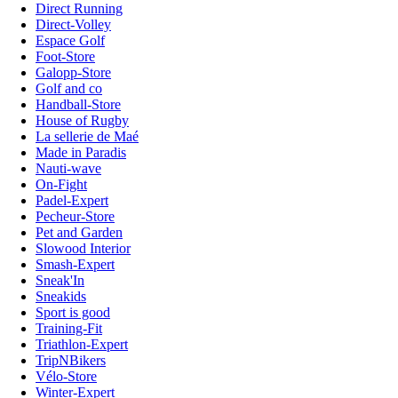
Direct Running
Direct-Volley
Espace Golf
Foot-Store
Galopp-Store
Golf and co
Handball-Store
House of Rugby
La sellerie de Maé
Made in Paradis
Nauti-wave
On-Fight
Padel-Expert
Pecheur-Store
Pet and Garden
Slowood Interior
Smash-Expert
Sneak'In
Sneakids
Sport is good
Training-Fit
Triathlon-Expert
TripNBikers
Vélo-Store
Winter-Expert