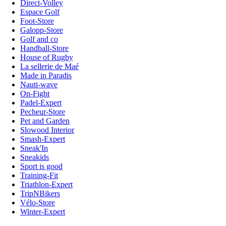
Direct-Volley
Espace Golf
Foot-Store
Galopp-Store
Golf and co
Handball-Store
House of Rugby
La sellerie de Maé
Made in Paradis
Nauti-wave
On-Fight
Padel-Expert
Pecheur-Store
Pet and Garden
Slowood Interior
Smash-Expert
Sneak'In
Sneakids
Sport is good
Training-Fit
Triathlon-Expert
TripNBikers
Vélo-Store
Winter-Expert