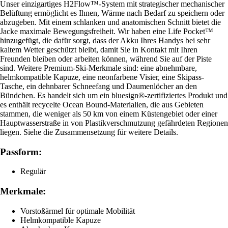
Unser einzigartiges H2Flow™-System mit strategischer mechanischer
Belüftung ermöglicht es Ihnen, Wärme nach Bedarf zu speichern oder
abzugeben. Mit einem schlanken und anatomischen Schnitt bietet die
Jacke maximale Bewegungsfreiheit. Wir haben eine Life Pocket™
hinzugefügt, die dafür sorgt, dass der Akku Ihres Handys bei sehr
kaltem Wetter geschützt bleibt, damit Sie in Kontakt mit Ihren
Freunden bleiben oder arbeiten können, während Sie auf der Piste
sind. Weitere Premium-Ski-Merkmale sind: eine abnehmbare,
helmkompatible Kapuze, eine neonfarbene Visier, eine Skipass-
Tasche, ein dehnbarer Schneefang und Daumenlöcher an den
Bündchen. Es handelt sich um ein bluesign®-zertifiziertes Produkt und
es enthält recycelte Ocean Bound-Materialien, die aus Gebieten
stammen, die weniger als 50 km von einem Küstengebiet oder einer
Hauptwasserstraße in von Plastikverschmutzung gefährdeten Regionen
liegen. Siehe die Zusammensetzung für weitere Details.
Passform:
Regulär
Merkmale:
Vorstoßärmel für optimale Mobilität
Helmkompatible Kapuze