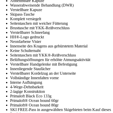
Abnehmbare Kapuze
Wasserabweisende Behandlung (DWR)
Verstellbare Kapuze
Skipass-Tasche
Komplett versiegelt
Seitentaschen mit weicher Fütterung
Brusttasche mit YKK-Reißverschluss
Verstellbarer Schneefang
HH®-Logo gedruckt
Neonfarbene Visier
Innenseite des Kragens aus gebürstetem Material
Keine Schulternaht
Seitentaschen mit YKK®-Reißverschluss
Belüftungsöffnungen für erhöhte Atmungsaktivität
Verstellbare Handgelenke mit Befestigung
Innenliegende Staufächer
Verstellbarer Kordelzug an der Unterseite
Vollständige Innenfalten vorne
Interne Aufhängung
4-Wege-Dehnbarkeit
2-lagige Konstruktion
Primaloft Black Eco 133g
Primaloft® Ocean bound 60gr
Primaloft® Ocean bound 80gr
SKI FREE-Pass in ausgewählten Skigebieten beim Kauf dieses