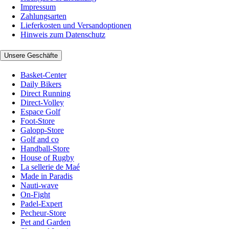
Impressum
Zahlungsarten
Lieferkosten und Versandoptionen
Hinweis zum Datenschutz
Unsere Geschäfte
Basket-Center
Daily Bikers
Direct Running
Direct-Volley
Espace Golf
Foot-Store
Galopp-Store
Golf and co
Handball-Store
House of Rugby
La sellerie de Maé
Made in Paradis
Nauti-wave
On-Fight
Padel-Expert
Pecheur-Store
Pet and Garden