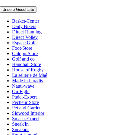
Unsere Geschäfte
Basket-Center
Daily Bikers
Direct Running
Direct-Volley
Espace Golf
Foot-Store
Galopp-Store
Golf and co
Handball-Store
House of Rugby
La sellerie de Maé
Made in Paradis
Nauti-wave
On-Fight
Padel-Expert
Pecheur-Store
Pet and Garden
Slowood Interior
Smash-Expert
Sneak'In
Sneakids
Sport is good