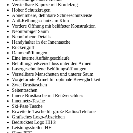
Verstellbare Kapuze mit Kordelzug
Hoher Schutzkragen
Abnehmbare, dehnbare Schneeschutzleiste
Anti-Reibungsschutz am Kinn
Vordere Öffnung mit belüfteter Konstruktion
Neonfarbiger Saum
Neonfarbene Details
Handyhalter in der Innentasche
Rückengriff
Daumenöffnungen
Eine interne Aufhängeschlaufe
Belüftungsreißverschluss unter den Armen
Lasergeschnittene Belüftungsöffnungen
Verstellbare Manschetten und unterer Saum
Vorgeformte Ärmel für optimale Beweglichkeit
Zwei Brusttaschen
Seitentaschen
Innere Brusttasche mit Reißverschluss
Innennetz-Tasche
Ski-Pass-Tasche
Erweiterte Tasche für große Radios/Telefone
Grafisches Logo-Abzeichen
Bedrucktes Logo HH®
Leistungsstreifen HH
Ohne PFC