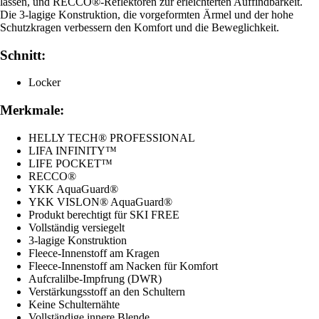
lassen, und RECCO®-Reflektoren zur erleichterten Auffindbarkeit.
Die 3-lagige Konstruktion, die vorgeformten Ärmel und der hohe
Schutzkragen verbessern den Komfort und die Beweglichkeit.
Schnitt:
Locker
Merkmale:
HELLY TECH® PROFESSIONAL
LIFA INFINITY™
LIFE POCKET™
RECCO®
YKK AquaGuard®
YKK VISLON® AquaGuard®
Produkt berechtigt für SKI FREE
Vollständig versiegelt
3-lagige Konstruktion
Fleece-Innenstoff am Kragen
Fleece-Innenstoff am Nacken für Komfort
Aufcralilbe-Impfrung (DWR)
Verstärkungsstoff an den Schultern
Keine Schulternähte
Vollständige innere Blende