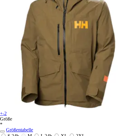
+-2
Größe
*
Größentabelle
S
24h
M
L
24h
XL
2XL