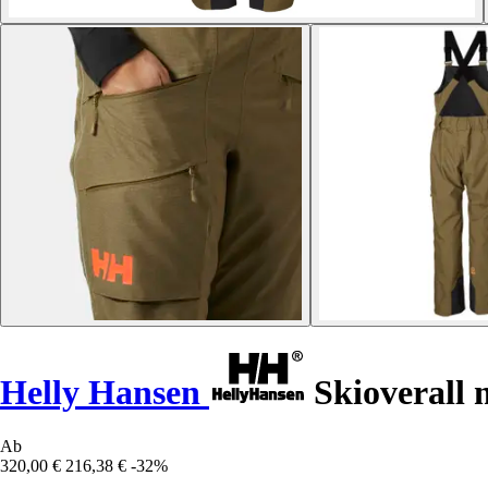
Helly Hansen
Skioverall 
Ab
320,00 €
216,38 €
-32%