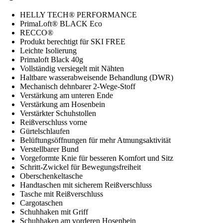
HELLY TECH® PERFORMANCE
PrimaLoft® BLACK Eco
RECCO®
Produkt berechtigt für SKI FREE
Leichte Isolierung
Primaloft Black 40g
Vollständig versiegelt mit Nähten
Haltbare wasserabweisende Behandlung (DWR)
Mechanisch dehnbarer 2-Wege-Stoff
Verstärkung am unteren Ende
Verstärkung am Hosenbein
Verstärkter Schuhstollen
Reißverschluss vorne
Gürtelschlaufen
Belüftungsöffnungen für mehr Atmungsaktivität
Verstellbarer Bund
Vorgeformte Knie für besseren Komfort und Sitz
Schritt-Zwickel für Bewegungsfreiheit
Oberschenkeltasche
Handtaschen mit sicherem Reißverschluss
Tasche mit Reißverschluss
Cargotaschen
Schuhhaken mit Griff
Schuhhaken am vorderen Hosenbein