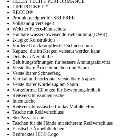
HELLY TECH® PERFORMANCE
LIFE POCKET™
RECCO®
Produkt geeignet für SKI FREE
Vollständig versiegelt
Weicher Fleece-Kinnschutz
Haltbare wasserabweisende Behandlung (DWR)
2-lagige Konstruktion
Vordere Druckknopfleiste / Schneeschutz
Kapuze, die im Kragen verstaut werden kann
Details in Neonfarbe
Belüftungsöffnungen für bessere Atmungsaktivität
Verstellbare Ärmelbündchen und Saum
Verstellbarer Schneefang
Vertikal und horizontal verstellbare Kapuze
Verstellbarer Kordelzug am Saum
Vorgeformte Ellbogen für Bewegungsfreiheit
Reißverschlussinnentasche
Innentasche
Reißverschlusstasche für das Mobiltelefon
Tasche mit Reißverschluss
Ski-Pass-Tasche
Taschen für die Hände mit sicherem Reißverschluss
Elastische Ärmelbündchen
Bedrucktes HH®-Logo