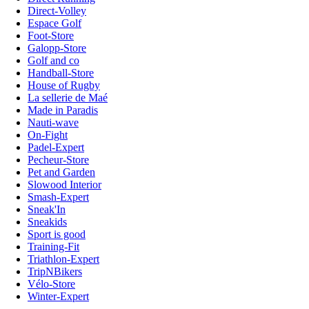
Direct-Volley
Espace Golf
Foot-Store
Galopp-Store
Golf and co
Handball-Store
House of Rugby
La sellerie de Maé
Made in Paradis
Nauti-wave
On-Fight
Padel-Expert
Pecheur-Store
Pet and Garden
Slowood Interior
Smash-Expert
Sneak'In
Sneakids
Sport is good
Training-Fit
Triathlon-Expert
TripNBikers
Vélo-Store
Winter-Expert