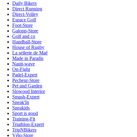
Daily Bikers
Direct Running
Direct-Volley
Espace Golf
Foot-Store
Galopp-Store
Golf and co
Handball-Store
House of Rugby
La sellerie de Maé
Made in Paradis
Nauti-wave
On-Fight
Padel-Expert
Pecheur-Store
Pet and Garden
Slowood Interior
Smash-Expert
Sneak'In
Sneakids
Sport is good
Training-Fit
Triathlon-Expert
TripNBikers
Vélo-Store