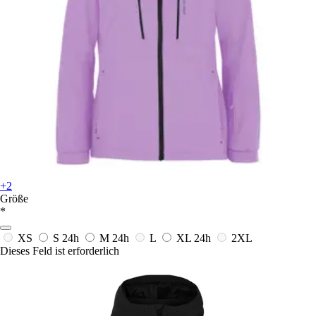
+2
Größe
*
XS
S
24h
M
24h
L
XL
24h
2XL
Dieses Feld ist erforderlich