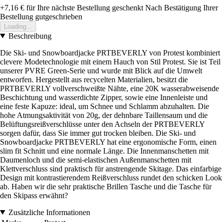
+7,16 €
für Ihre nächste Bestellung geschenkt
Nach Bestätigung Ihrer
Bestellung gutgeschrieben
Loading...
Beschreibung
Die Ski- und Snowboardjacke PRTBEVERLY von Protest kombiniert
clevere Modetechnologie mit einem Hauch von Stil Protest. Sie ist Teil
unserer PVRE Green-Serie und wurde mit Blick auf die Umwelt
entworfen. Hergestellt aus recycelten Materialien, besitzt die
PRTBEVERLY vollverschweißte Nähte, eine 20K wasserabweisende
Beschichtung und wasserdichte Zipper, sowie eine Innenleiste und
eine feste Kapuze: ideal, um Schnee und Schlamm abzuhalten. Die
hohe Atmungsaktivität von 20g, der dehnbare Taillensaum und die
Belüftungsreißverschlüsse unter den Achseln der PRTBEVERLY
sorgen dafür, dass Sie immer gut trocken bleiben. Die Ski- und
Snowboardjacke PRTBEVERLY hat eine ergonomische Form, einen
slim fit Schnitt und eine normale Länge. Die Innenmanschetten mit
Daumenloch und die semi-elastischen Außenmanschetten mit
Klettverschluss sind praktisch für anstrengende Skitage. Das einfarbige
Design mit kontrastierendem Reißverschluss rundet den schicken Look
ab. Haben wir die sehr praktische Brillen Tasche und die Tasche für
den Skipass erwähnt?
Zusätzliche Informationen