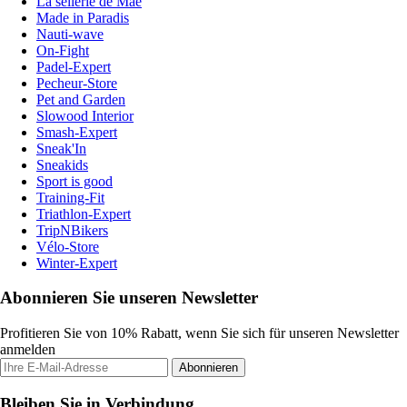
La sellerie de Maé
Made in Paradis
Nauti-wave
On-Fight
Padel-Expert
Pecheur-Store
Pet and Garden
Slowood Interior
Smash-Expert
Sneak'In
Sneakids
Sport is good
Training-Fit
Triathlon-Expert
TripNBikers
Vélo-Store
Winter-Expert
Abonnieren Sie unseren Newsletter
Profitieren Sie von 10% Rabatt, wenn Sie sich für unseren Newsletter
anmelden
Abonnieren
Bleiben Sie in Verbindung