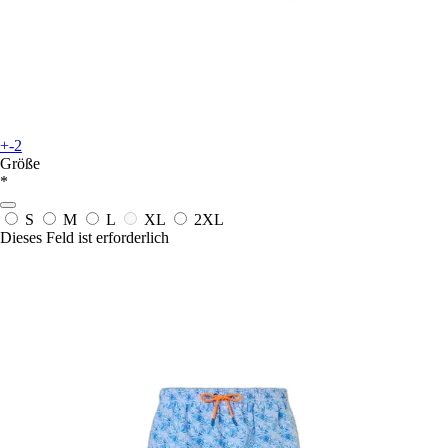
+-2
Größe
*
S
M
L
XL
2XL
Dieses Feld ist erforderlich