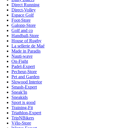
Direct Running
Direct-Volley
Espace Golf
Foot-Store
Galopp-Store
Golf and co
Handball-Store
House of Rugby
La sellerie de Maé
Made in Paradis
Nauti-wave
On-Fight
Padel-Expert
Pecheur-Store
Pet and Garden
Slowood Interior
Smash-Expert
Sneak'In
Sneakids
Sport is good
Training-Fit
Triathlon-Expert
TripNBikers
Vélo-Store