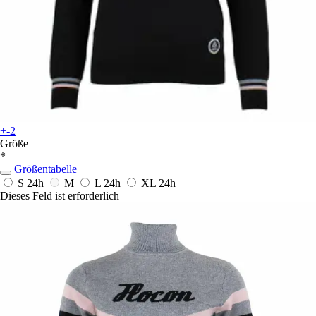
+-2
Größe
*
Größentabelle
S
24h
M
L
24h
XL
24h
Dieses Feld ist erforderlich