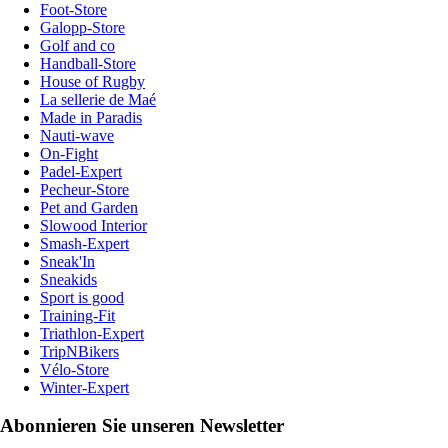
Foot-Store
Galopp-Store
Golf and co
Handball-Store
House of Rugby
La sellerie de Maé
Made in Paradis
Nauti-wave
On-Fight
Padel-Expert
Pecheur-Store
Pet and Garden
Slowood Interior
Smash-Expert
Sneak'In
Sneakids
Sport is good
Training-Fit
Triathlon-Expert
TripNBikers
Vélo-Store
Winter-Expert
Abonnieren Sie unseren Newsletter