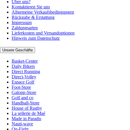
Über uns?
Kontaktieren Sie uns
Allgemeine Verkaufsbedingungen
Rückgabe & Erstattung
Impressum
Zahlungsarten
Lieferkosten und Versandoptionen
Hinweis zum Datenschutz
Unsere Geschäfte
Basket-Center
Daily Bikers
Direct Running
Direct-Volley
Espace Golf
Foot-Store
Galopp-Store
Golf and co
Handball-Store
House of Rugby
La sellerie de Maé
Made in Paradis
Nauti-wave
On-Fight