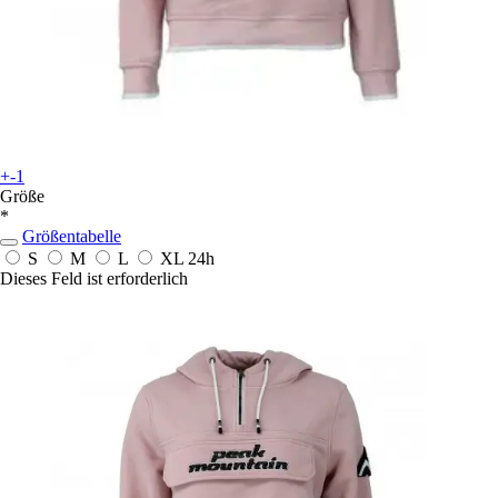
+-1
Größe
*
Größentabelle
S
M
L
XL
24h
Dieses Feld ist erforderlich