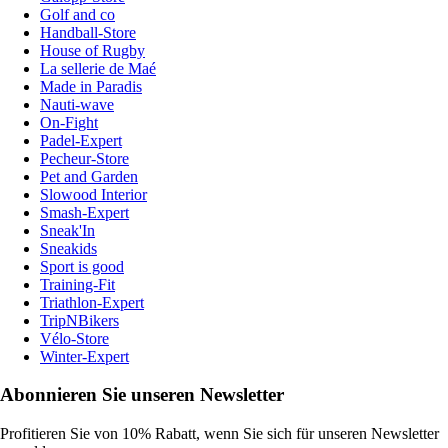
Golf and co
Handball-Store
House of Rugby
La sellerie de Maé
Made in Paradis
Nauti-wave
On-Fight
Padel-Expert
Pecheur-Store
Pet and Garden
Slowood Interior
Smash-Expert
Sneak'In
Sneakids
Sport is good
Training-Fit
Triathlon-Expert
TripNBikers
Vélo-Store
Winter-Expert
Abonnieren Sie unseren Newsletter
Profitieren Sie von 10% Rabatt, wenn Sie sich für unseren Newsletter