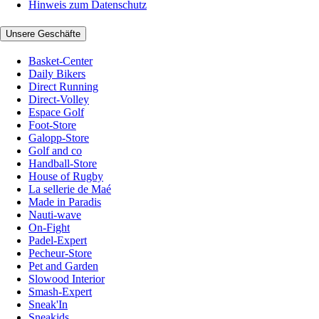
Hinweis zum Datenschutz
Unsere Geschäfte
Basket-Center
Daily Bikers
Direct Running
Direct-Volley
Espace Golf
Foot-Store
Galopp-Store
Golf and co
Handball-Store
House of Rugby
La sellerie de Maé
Made in Paradis
Nauti-wave
On-Fight
Padel-Expert
Pecheur-Store
Pet and Garden
Slowood Interior
Smash-Expert
Sneak'In
Sneakids